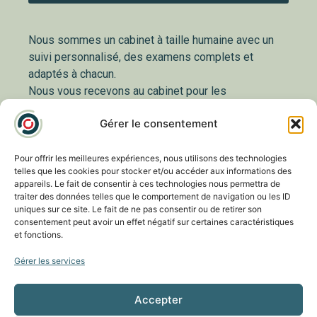
Nous sommes un cabinet à taille humaine avec un
suivi personnalisé, des examens complets et
adaptés à chacun.
Nous vous recevons au cabinet pour les
consultations et pour la chirurgie nous sommes
Gérer le consentement
associés à la Clinique du Parc ainsi qu’au Centre
Paufique.
Orthoptistes et optométristes interviennent lors de
Pour offrir les meilleures expériences, nous utilisons des technologies
telles que les cookies pour stocker et/ou accéder aux informations des
la consultation afin de réaliser le bilan visuel et
appareils. Le fait de consentir à ces technologies nous permettra de
examens complémentaires si nécessaire.
traiter des données telles que le comportement de navigation ou les ID
Un cabinet à l’écoute de vos besoins avec un suivi
uniques sur ce site. Le fait de ne pas consentir ou de retirer son
consentement peut avoir un effet négatif sur certaines caractéristiques
personnalisé.
et fonctions.
Gérer les services
Nos Actualités
Accepter