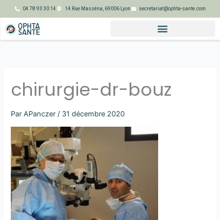
Aller
04 78 93 30 14
14 Rue Masséna, 69006 Lyon
secretariat@ophta-sante.com
au
contenu
chirurgie-dr-bouz
Par
APanczer
/
31 décembre 2020