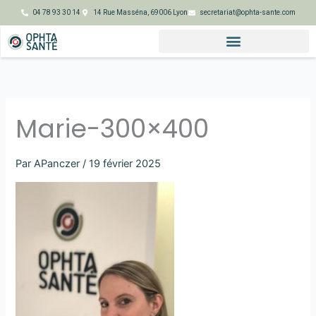
Aller
04 78 93 30 14
14 Rue Masséna, 69006 Lyon
secretariat@ophta-sante.com
au
contenu
Marie-300×400
Par
APanczer
/
19 février 2025