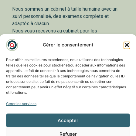
Nous sommes un cabinet à taille humaine avec un
suivi personnalisé, des examens complets et
adaptés à chacun.
Nous vous recevons au cabinet pour les
consultations et pour la chirurgie nous sommes
Gérer le consentement
associés à la Clinique du Parc ainsi qu’au Centre
Paufique.
Orthoptistes et optométristes interviennent lors de
Pour offrir les meilleures expériences, nous utilisons des technologies
telles que les cookies pour stocker et/ou accéder aux informations des
la consultation afin de réaliser le bilan visuel et
appareils. Le fait de consentir à ces technologies nous permettra de
examens complémentaires si nécessaire.
traiter des données telles que le comportement de navigation ou les ID
Un cabinet à l’écoute de vos besoins avec un suivi
uniques sur ce site. Le fait de ne pas consentir ou de retirer son
consentement peut avoir un effet négatif sur certaines caractéristiques
personnalisé.
et fonctions.
Gérer les services
Nos Actualités
Accepter
Refuser