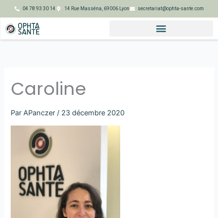
Aller
04 78 93 30 14
14 Rue Masséna, 69006 Lyon
secretariat@ophta-sante.com
au
contenu
Caroline
Par
APanczer
/
23 décembre 2020