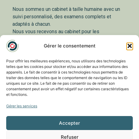
Nous sommes un cabinet à taille humaine avec un
suivi personnalisé, des examens complets et
adaptés à chacun.
Nous vous recevons au cabinet pour les
consultations et pour la chirurgie nous sommes
Gérer le consentement
associés à la Clinique du Parc ainsi qu’au Centre
Paufique.
Orthoptistes et optométristes interviennent lors de
Pour offrir les meilleures expériences, nous utilisons des technologies
telles que les cookies pour stocker et/ou accéder aux informations des
la consultation afin de réaliser le bilan visuel et
appareils. Le fait de consentir à ces technologies nous permettra de
examens complémentaires si nécessaire.
traiter des données telles que le comportement de navigation ou les ID
Un cabinet à l’écoute de vos besoins avec un suivi
uniques sur ce site. Le fait de ne pas consentir ou de retirer son
consentement peut avoir un effet négatif sur certaines caractéristiques
personnalisé.
et fonctions.
Gérer les services
Nos Actualités
Accepter
Refuser